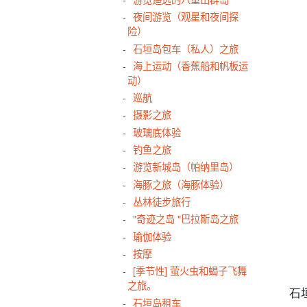
夜间游览（观星和夜间探
险）
石垣岛包车（私人）之旅
海上运动（香蕉船和帆板运
动）
巡航
摄影之旅
玻璃底体验
钓鱼之旅
游览新城岛（帕纳里岛）
海豚之旅（海豚体验）
丛林徒步旅行
"奇迹之岛 "巴拉斯岛之旅
瑜伽体验
按摩
[季节性] 萤火虫和蝎子飞舞
之旅。
石
石垣岛租车