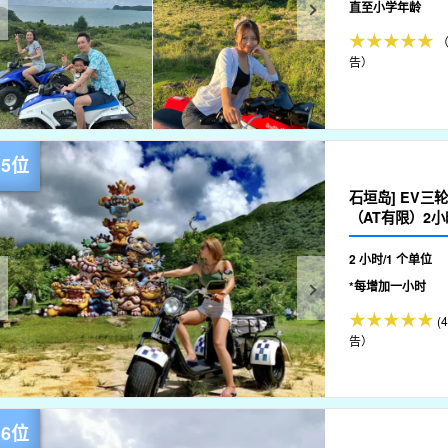
直至小学年龄
（
告）
石垣岛] EV
（AT有限）2小
2 小时/1 个单位
*每增加一小时
(
告）