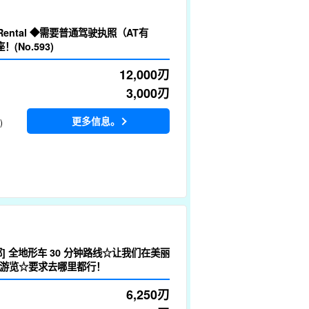
a-Rental ◆需要普通驾驶执照（AT有
(No.593)
12,000
刃
3,000
刃
更多信息。
)
] 全地形车 30 分钟路线☆让我们在美丽
游览☆要求去哪里都行！
6,250
刃