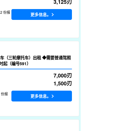
3,125
刃
2 份报
更多信息。
三轮车（三轮摩托车）出租 ◆需要普通驾照
时起（编号591）
7,000
刃
1,500
刃
4 份报
更多信息。