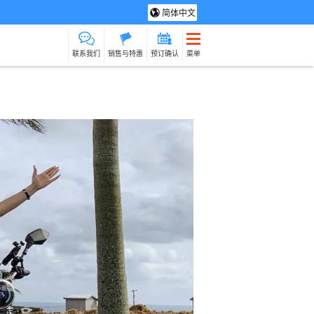
简体中文
联系我们
销售与特惠
预订确认
菜单
光旅游
水疗与放松
制造经验
货物销售（相对于
保姆
石垣岛
动荡
服务）
路上烹饪