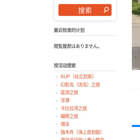
最近检查的计划
閲覧履歴はありません。
按活动搜索
SUP（站立划桨）
幻影岛（滨岛）之旅
蓝洞之旅
浮潜
卡比拉湾之旅
蝠鲼之旅
潜泳
独木舟（海上皮划艇）
游览遥远的八重山群岛