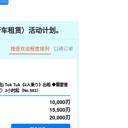
行车租赁）活动计划。
按受欢迎程度排列
口碑订单
] Tuk Tuk《4人乗り》出租 ◆需要普
）3小时起（No.583）
10,000
刃
15,500
刃
20,000
刃