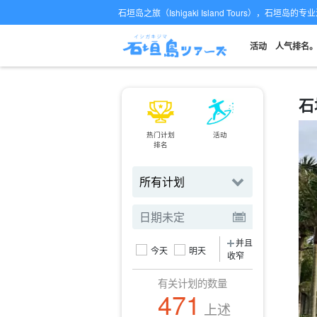
石垣岛之旅（Ishigaki Island Tours），石垣岛
活动
人气排名
石
热门计划
活动
小轮
排名
订票
并且
今天
明天
收窄
有关计划的数量
471
上述