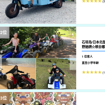
(3
石垣岛/日本北
野驰骋☆想去哪
1 位客人
直至小学年龄
(1