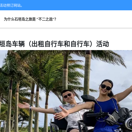
的专业活动预订网站。
。
为什么石垣岛之旅是 "不二之选"？
垣岛车辆（出租自行车和自行车）活动
从现场。
可当天预订
超值折扣
保险费
租车
观
搜索
规划
设计图
选定计划