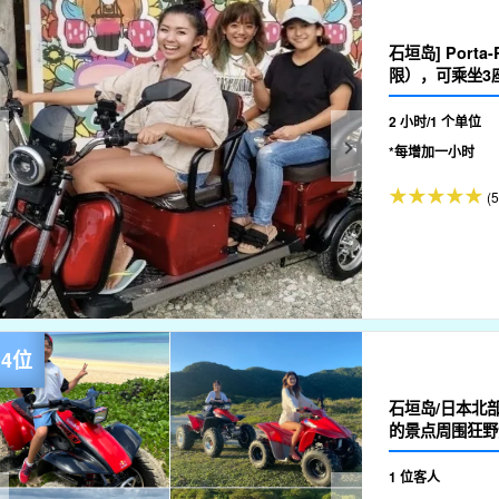
石垣岛] Port
限），可乘坐3座！
2 小时/1 个单位
*每增加一小时
(5
石垣岛/日本北部
的景点周围狂野
1 位客人