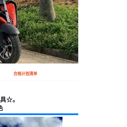
合格计划清单
具☆。
色