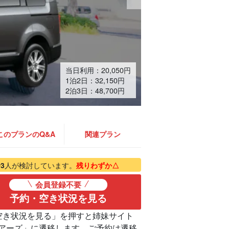
当日利用：
20,050
円
1泊2日：32,150円
2泊3日：48,700円
このプランのQ&A
関連プラン
で
3
人が検討しています。
残りわずか△
会員登録不要
予約・空き状況を見る
空き状況を見る」を押すと姉妹サイト
アーズ」に遷移します。ご予約は遷移