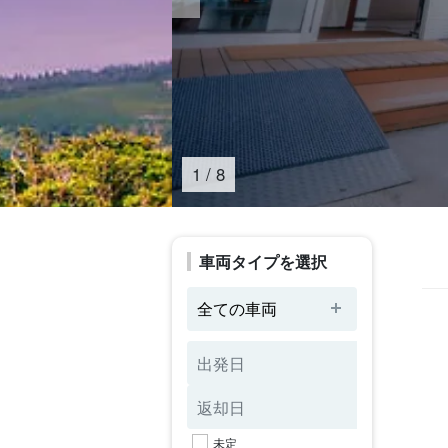
1
/
8
車両タイプを選択
全ての車両
未定