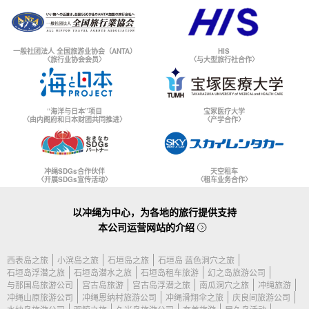
一般社团法人 全国旅游业协会（ANTA）
HIS
〈旅行业协会会员〉
〈与大型旅行社合作〉
“海洋与日本”项目
宝冢医疗大学
〈由内阁府和日本财团共同推进〉
〈产学合作〉
冲绳SDGs合作伙伴
天空租车
〈开展SDGs宣传活动〉
〈租车业务合作〉
以冲绳为中心，为各地的旅行提供支持
本公司运营网站的介绍
西表岛之旅
小滨岛之旅
石垣岛之旅
石垣岛 蓝色洞穴之旅
石垣岛浮潜之旅
石垣岛潜水之旅
石垣岛租车旅游
幻之岛旅游公司
与那国岛旅游公司
宫古岛旅游
宫古岛浮潜之旅
南瓜洞穴之旅
冲绳旅游
冲绳山原旅游公司
冲绳恩纳村旅游公司
冲绳滑翔伞之旅
庆良间旅游公司