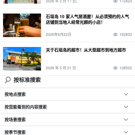
2026 年 2 月 17 日。
172423
八月
与那国岛
温泉
水牛火车
台
宫古岛（冲绳）
SUP
摘要
2 岁
9月
波照间岛
大浴池
水牛城汽车观光
雨季
一轮
观光
浮潜
景点
石垣岛 10 家人气居酒屋！从必须预约的人气
店铺到当地人经常光顾的小店！
3 岁
10月
新堡岛
桑拿
水牛城之旅
潜泳
驾驶课程
活动
潜泳
一对
4 岁
十一月
仓岛
天然温泉
竹富岛旅游
昼夜
机场
2026年6月22日
152833
关于石垣岛的超市！从大型超市到地方超市
2026 年 5 月 21 日
128502
按标准搜索
按地点搜索
按您能看到的内容搜索
按场景搜索
按季节搜索