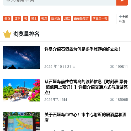
全部
美食
日本
夜
晚上
夜游
幽灵岛
浴缸
由布岛旅游
两三天一夜
标签
访问
特色产品和纪念品
皮划艇
动物
日没
夜间活动
巴拉斯岛
浏览量排名
市中心
鼋
旅行
行踪
海运
夜间游览
雨水
朝日
夜景
珊瑚
城镇地区
粘蝇
营
热门旅游线路
.... 河
海洋运动
日没
半月形馒头
详尽介绍石垣岛为何是冬季旅游的好去处！
12 月
珊瑚礁
三崎町
石垣岛
烧烤
浜岛幻影岛
山区
捕捞
绝景
朝阳
清晨
栽种
酒吧
帕纳里岛
室外
错误体验
密林
海豚体验
2025 年 10 月 21 日
190811
星空
二月
早上
长期服务
酒吧
观景台
小轮
孤岛
玻璃船
星空之旅
二月
早上
大气温度
酒店
滨
鱼类
春季
徒步旅行
从石垣岛前往竹富岛的渡轮信息【时刻表·票价
·超值网上预订！】详细介绍交通方式与旅游亮
石垣岛的海上运动
Mar.
西表岛（冲绳）
气候
晚餐
示范课程
棒极了
点！
夏季
手工体验
毕业旅行
四月
竹富岛
装束
晚餐
四天三夜
便利店
2026年7月6日
185065
秋季
萤火虫
带着孩子一起（参加活动、步入新的婚姻殿堂等）。
五月
由布岛
私人物品
午餐
卡比拉湾
灰岩洞
冬季
麦冬草
孩子
六月
关于石垣岛市中心！市中心附近的居酒屋和酒
店
鸠间岛
温度
午餐
蓝洞
西表岛石灰岩洞穴
独行
驾驶
0 岁
七月
小笠原群岛
天气
水牛
石垣岛的桥梁
沙比奇洞穴
团体旅游
排名
1 岁