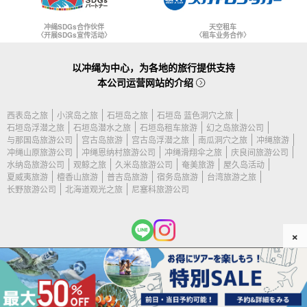
冲绳SDGs合作伙伴
天空租车
〈开展SDGs宣传活动〉
〈租车业务合作〉
以冲绳为中心，为各地的旅行提供支持
本公司运营网站的介绍
西表岛之旅
小滨岛之旅
石垣岛之旅
石垣岛 蓝色洞穴之旅
石垣岛浮潜之旅
石垣岛潜水之旅
石垣岛租车旅游
幻之岛旅游公司
与那国岛旅游公司
宫古岛旅游
宫古岛浮潜之旅
南瓜洞穴之旅
冲绳旅游
冲绳山原旅游公司
冲绳恩纳村旅游公司
冲绳滑翔伞之旅
庆良间旅游公司
水纳岛旅游公司
观鲸之旅
久米岛旅游公司
奄美旅游
屋久岛活动
夏威夷旅游
檀香山旅游
普吉岛旅游
宿务岛旅游
台湾旅游之旅
长野旅游公司
北海道观光之旅
尼塞科旅游公司
×
(c) 2026 石垣岛旅游公司 保留所有权利。.