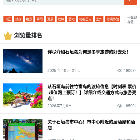
全部
山区
捕捞
绝景
朝阳
清晨
栽种
酒吧
帕纳里岛
室外
错误体验
标签
密林
海豚体验
星空
二月
早上
长期服务
酒吧
观景台
小轮
孤岛
浏览量排名
玻璃船
星空之旅
二月
早上
大气温度
酒店
滨
鱼类
春季
徒步旅行
石垣岛的海上运动
Mar.
西表岛（冲绳）
气候
晚餐
示范课程
详尽介绍石垣岛为何是冬季旅游的好去处！
棒极了
夏季
手工体验
毕业旅行
四月
竹富岛
装束
晚餐
四天三夜
便利店
秋季
萤火虫
带着孩子一起（参加活动、步入新的婚姻殿堂等）。
2025 年 10 月 21 日
190674
五月
由布岛
私人物品
午餐
卡比拉湾
灰岩洞
冬季
麦冬草
孩子
六月
鸠间岛
温度
午餐
蓝洞
西表岛石灰岩洞穴
独行
驾驶
0 岁
从石垣岛前往竹富岛的渡轮信息【时刻表·票价
·超值网上预订！】详细介绍交通方式与旅游亮
七月
小笠原群岛
天气
水牛
石垣岛的桥梁
沙比奇洞穴
团体旅游
点！
排名
1 岁
八月
与那国岛
温泉
水牛火车
台
宫古岛（冲绳）
SUP
2026年7月6日
185001
摘要
2 岁
9月
波照间岛
大浴池
水牛城汽车观光
雨季
一轮
观光
浮潜
景点
3 岁
10月
新堡岛
桑拿
水牛城之旅
潜泳
驾驶课程
关于石垣岛市中心！市中心附近的居酒屋和酒
店
活动
潜泳
一对
4 岁
十一月
仓岛
天然温泉
竹富岛旅游
昼夜
机场
美食
日本
夜
晚上
夜游
幽灵岛
浴缸
由布岛旅游