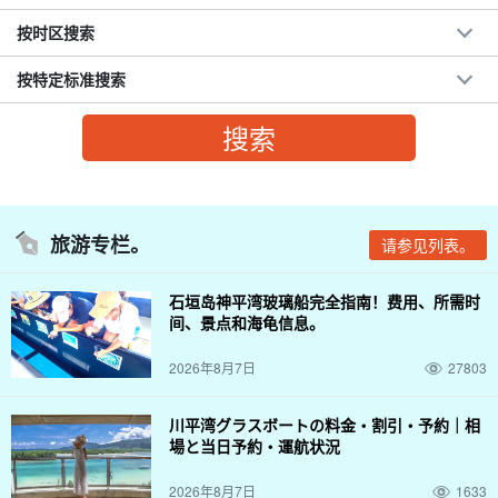
按时区搜索
按特定标准搜索
旅游专栏。
请参见列表。
石垣岛神平湾玻璃船完全指南！费用、所需时
间、景点和海龟信息。
2026年8月7日
27803
川平湾グラスボートの料金・割引・予約｜相
場と当日予約・運航状況
2026年8月7日
1633