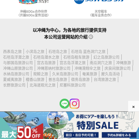
冲绳SDGs合作伙伴
天空租车
〈开展SDGs宣传活动〉
〈租车业务合作〉
以冲绳为中心，为各地的旅行提供支持
本公司运营网站的介绍
西表岛之旅
小滨岛之旅
石垣岛之旅
石垣岛 蓝色洞穴之旅
石垣岛浮潜之旅
石垣岛潜水之旅
石垣岛租车旅游
幻之岛旅游公司
与那国岛旅游公司
宫古岛旅游
宫古岛浮潜之旅
南瓜洞穴之旅
冲绳旅游
冲绳山原旅游公司
冲绳恩纳村旅游公司
冲绳滑翔伞之旅
庆良间旅游公司
水纳岛旅游公司
观鲸之旅
久米岛旅游公司
奄美旅游
屋久岛活动
夏威夷旅游
檀香山旅游
普吉岛旅游
宿务岛旅游
台湾旅游之旅
长野旅游公司
北海道观光之旅
尼塞科旅游公司
×
(c) 2026 石垣岛旅游公司 保留所有权利。.