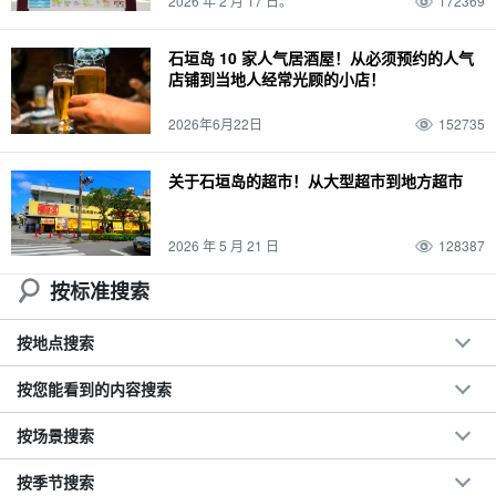
2026 年 2 月 17 日。
172369
两三天一夜
访问
特色产品和纪念品
皮划艇
动物
日没
夜间活动
巴拉斯岛
市中心
鼋
旅行
行踪
海运
夜间游览
雨水
朝日
夜景
石垣岛 10 家人气居酒屋！从必须预约的人气
店铺到当地人经常光顾的小店！
珊瑚
城镇地区
粘蝇
营
热门旅游线路
.... 河
海洋运动
日没
半月形馒头
12 月
珊瑚礁
三崎町
石垣岛
烧烤
浜岛幻影岛
2026年6月22日
152735
关于石垣岛的超市！从大型超市到地方超市
2026 年 5 月 21 日
128387
按标准搜索
按地点搜索
按您能看到的内容搜索
按场景搜索
按季节搜索