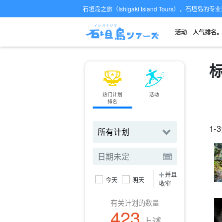
石垣岛之旅（Ishigaki Island Tours），石垣岛
活动
人气排名
标
热门计划
活动
小轮
排名
订票
1
并且
今天
明天
收窄
有关计划的数量
423
上述