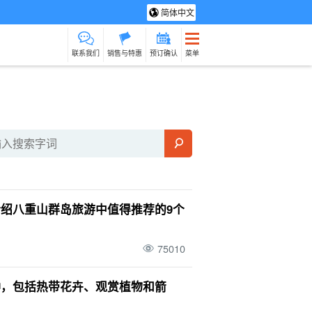
简体中文
联系我们
销售与特惠
预订确认
菜单
光旅游
水疗与放松
制造经验
货物销售（相对于
保姆
石垣岛
动荡
服务）
路上烹饪
绍八重山群岛旅游中值得推荐的9个
75010
种，包括热带花卉、观赏植物和箭