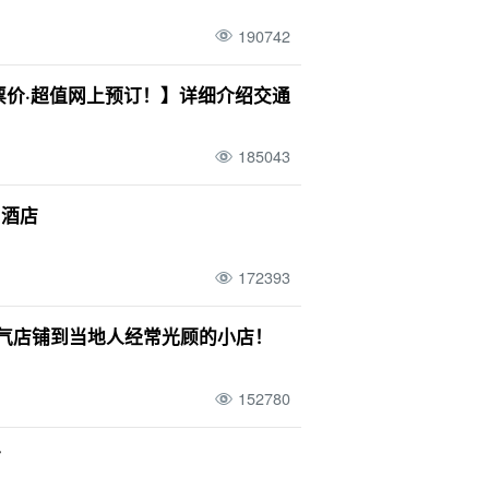
景
朝阳
清晨
栽种
酒吧
帕纳里岛
190742
小轮
孤岛
玻璃船
星空之旅
二月
表岛（冲绳）
气候
晚餐
示范课程
票价·超值网上预订！】详细介绍交通
店
秋季
萤火虫
卡比拉湾
灰岩洞
冬季
麦冬草
185043
七月
小笠原群岛
天气
水牛
和酒店
172393
人气店铺到当地人经常光顾的小店！
152780
市