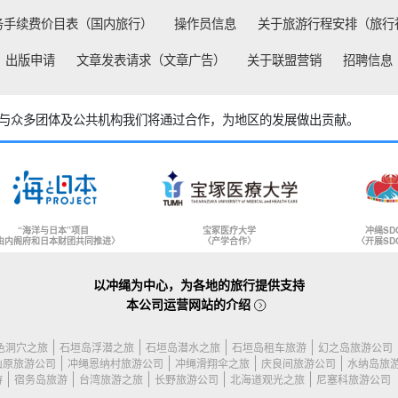
务手续费价目表（国内旅行）
操作员信息
关于旅游行程安排（旅行
出版申请
文章发表请求（文章广告）
关于联盟营销
招聘信息
与众多团体及公共机构
我们将通过合作，为地区的发展做出贡献。
“海洋与日本”项目
宝冢医疗大学
冲绳SD
由内阁府和日本财团共同推进〉
〈产学合作〉
〈开展SD
以冲绳为中心，为各地的旅行提供支持
本公司运营网站的介绍
色洞穴之旅
石垣岛浮潜之旅
石垣岛潜水之旅
石垣岛租车旅游
幻之岛旅游公司
山原旅游公司
冲绳恩纳村旅游公司
冲绳滑翔伞之旅
庆良间旅游公司
水纳岛旅
游
宿务岛旅游
台湾旅游之旅
长野旅游公司
北海道观光之旅
尼塞科旅游公司