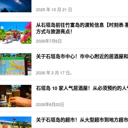
月形馒头
12 月
珊瑚礁
三崎町
石垣岛
烧烤
浜岛幻影岛
山区
捕捞
绝
2025 年 10 月 21 日
外
错误体验
密林
海豚体验
星空
二月
早上
长期服务
酒吧
观景台
上
大气温度
酒店
滨
鱼类
春季
徒步旅行
石垣岛的海上运动
Mar.
西
从石垣岛前往竹富岛的渡轮信息【时刻表·
极了
夏季
手工体验
毕业旅行
四月
竹富岛
装束
晚餐
四天三夜
便利
方式与旅游亮点！
着孩子一起（参加活动、步入新的婚姻殿堂等）。
五月
由布岛
私人物品
午餐
2026年7月6日
子
六月
鸠间岛
温度
午餐
蓝洞
西表岛石灰岩洞穴
独行
驾驶
0 岁
垣岛的桥梁
沙比奇洞穴
关于石垣岛市中心！市中心附近的居酒屋
2026 年 2 月 17 日。
石垣岛 10 家人气居酒屋！从必须预约的
2026年6月22日
关于石垣岛的超市！从大型超市到地方超