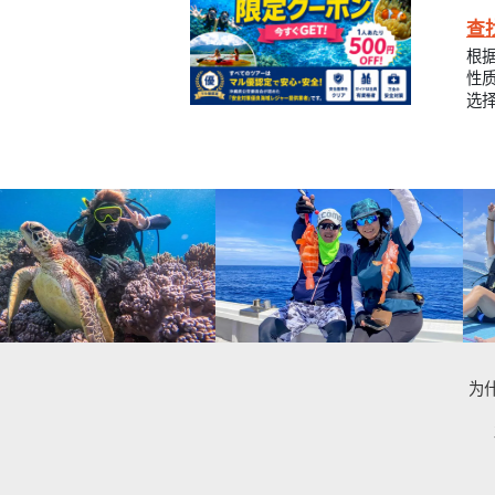
查
根
性
选
为