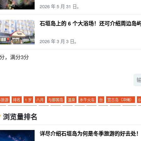
2026 年 5 月 31 日。
石垣岛上的 6 个大浴场！还可介绍周边岛
2026 年 3 月 3 日。
-3分，满分3分
体旅游
排名
1 岁
八月
与那国岛
温泉
水牛火车
台
宫古岛（冲绳）
S
浴池
水牛城汽车观光
雨季
一轮
观光
浮潜
景点
3 岁
10月
新堡岛
浏览量排名
动
潜泳
一对
4 岁
十一月
仓岛
天然温泉
竹富岛旅游
昼夜
机场
美
缸
由布岛旅游
两三天一夜
访问
特色产品和纪念品
皮划艇
动物
日没
详尽介绍石垣岛为何是冬季旅游的好去处
踪
海运
夜间游览
雨水
朝日
夜景
珊瑚
城镇地区
粘蝇
营
热门旅游