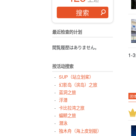
最近检查的计划
閲覧履歴はありません。
1
按活动搜索
SUP（站立划桨）
幻影岛（滨岛）之旅
蓝洞之旅
团
浮潜
大
卡比拉湾之旅
活
蝠鲼之旅
潜泳
浴
独木舟（海上皮划艇）
行