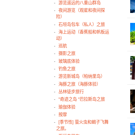
游览遥远的八重山群岛
半
夜间游览（观星和夜间探
室
险）
早
石垣岛包车（私人）之旅
棒
海上运动（香蕉船和帆板运
动）
带
巡航
孩
摄影之旅
石
玻璃底体验
钓鱼之旅
游览新城岛（帕纳里岛）
海豚之旅（海豚体验）
丛林徒步旅行
"奇迹之岛 "巴拉斯岛之旅
瑜伽体验
按摩
[季节性] 萤火虫和蝎子飞舞
之旅。