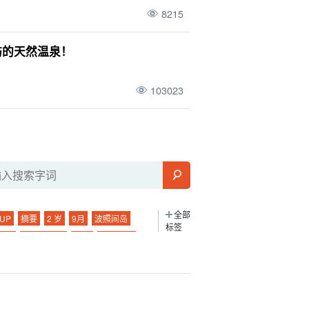
8215
屿的天然温泉！
103023
全部
UP
摘要
2 岁
9月
波照间岛
标签
桑拿
水牛城之旅
潜泳
驾驶课程
食
日本
夜
晚上
夜游
幽灵岛
夜间活动
巴拉斯岛
市中心
鼋
旅行
！
线路
.... 河
海洋运动
日没