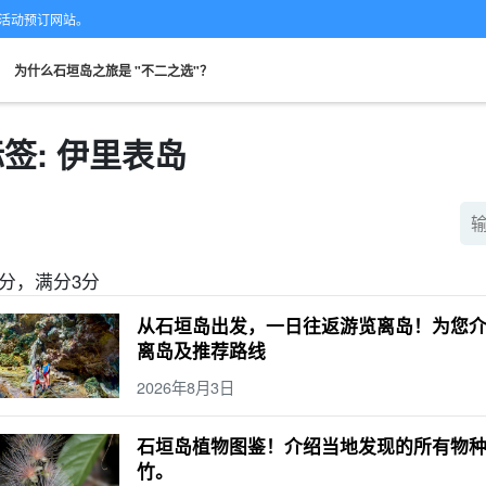
的专业活动预订网站。
。
为什么石垣岛之旅是 "不二之选"？
签: 伊里表岛
从现场。
可当天预订
超值折扣
保险费
租车
观
搜索
规划
设计图
选定计划
-3分，满分3分
从石垣岛出发，一日往返游览离岛！为您介
离岛及推荐路线
2026年8月3日
石垣岛植物图鉴！介绍当地发现的所有物
竹。