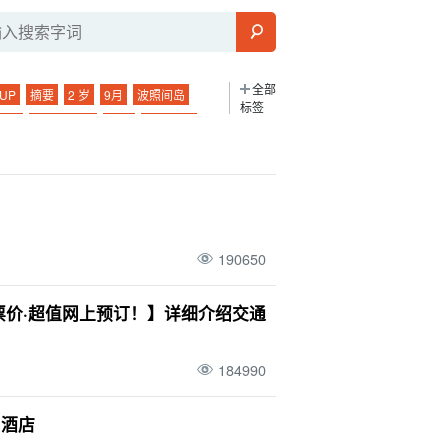
全部
UP
摘要
2 岁
9月
波照间岛
标签
桑拿
水牛城之旅
潜泳
驾驶课程
食
日本
夜
晚上
夜游
幽灵岛
夜间活动
巴拉斯岛
市中心
鼋
旅行
！
线路
.... 河
海洋运动
日没
景
朝阳
清晨
栽种
酒吧
帕纳里岛
190650
小轮
孤岛
玻璃船
星空之旅
二月
表岛（冲绳）
气候
晚餐
示范课程
票价·超值网上预订！】详细介绍交通
店
秋季
萤火虫
卡比拉湾
灰岩洞
冬季
麦冬草
184990
七月
小笠原群岛
天气
水牛
和酒店