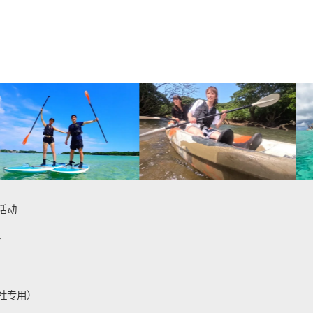
活动
件
社专用）