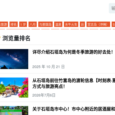
体旅游
排名
1 岁
八月
与那国岛
温泉
水牛火车
台
宫古岛（冲绳）
S
浴池
水牛城汽车观光
雨季
一轮
观光
浮潜
景点
3 岁
10月
新堡岛
浏览量排名
动
潜泳
一对
4 岁
十一月
仓岛
天然温泉
竹富岛旅游
昼夜
机场
美
缸
由布岛旅游
两三天一夜
访问
特色产品和纪念品
皮划艇
动物
日没
详尽介绍石垣岛为何是冬季旅游的好去处
踪
海运
夜间游览
雨水
朝日
夜景
珊瑚
城镇地区
粘蝇
营
热门旅游
月形馒头
12 月
珊瑚礁
三崎町
石垣岛
烧烤
浜岛幻影岛
山区
捕捞
绝
2025 年 10 月 21 日
外
错误体验
密林
海豚体验
星空
二月
早上
长期服务
酒吧
观景台
上
大气温度
酒店
滨
鱼类
春季
徒步旅行
石垣岛的海上运动
Mar.
西
从石垣岛前往竹富岛的渡轮信息【时刻表·
极了
夏季
手工体验
毕业旅行
四月
竹富岛
装束
晚餐
四天三夜
便利
方式与旅游亮点！
着孩子一起（参加活动、步入新的婚姻殿堂等）。
五月
由布岛
私人物品
午餐
2026年7月6日
子
六月
鸠间岛
温度
午餐
蓝洞
西表岛石灰岩洞穴
独行
驾驶
0 岁
垣岛的桥梁
沙比奇洞穴
关于石垣岛市中心！市中心附近的居酒屋