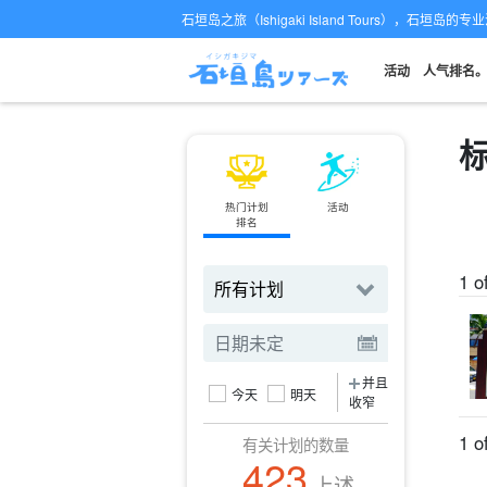
石垣岛之旅（Ishigaki Island Tours），石垣岛
活动
人气排名
标
热门计划
活动
小轮
排名
订票
1 o
并且
今天
明天
收窄
1 o
有关计划的数量
423
上述