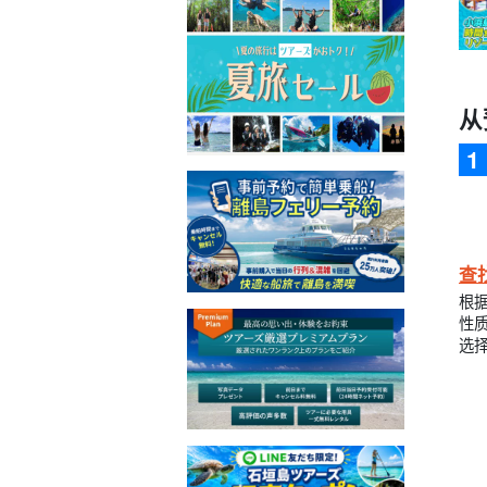
从
查
根
性
选