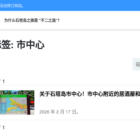
的专业活动预订网站。
。
为什么石垣岛之旅是 "不二之选"？
签: 市中心
从现场。
可当天预订
超值折扣
保险费
租车
观
搜索
规划
设计图
选定计划
f 1
关于石垣岛市中心！市中心附近的居酒屋
2026 年 2 月 17 日。
f 1