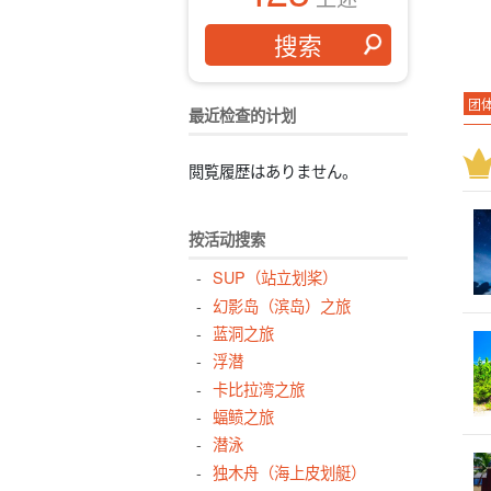
团
最近检查的计划
大
活
閲覧履歴はありません。
浴
行
按活动搜索
半
SUP（站立划桨）
室
幻影岛（滨岛）之旅
早
蓝洞之旅
棒
浮潜
卡比拉湾之旅
带
蝠鲼之旅
孩
潜泳
石
独木舟（海上皮划艇）