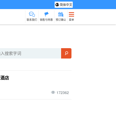
简体中文
联系我们
销售与特惠
预订确认
菜单
光旅游
水疗与放松
制造经验
货物销售（相对于
保姆
石垣岛
动荡
服务）
路上烹饪
和酒店
172362