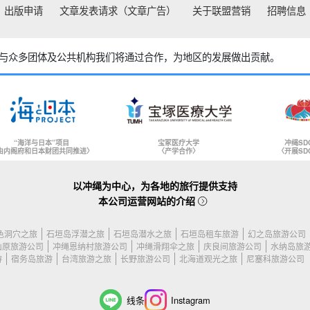
出版申请
文章发表请求（文章广告）
关于联盟营销
招聘信息
与众多团体及公共机构
我们将通过合作，为地区的发展做出贡献。
“海洋与日本”项目
宝冢医疗大学
冲绳SD
由内阁府和日本财团共同推进〉
〈产学合作〉
〈开展SD
以冲绳为中心，为各地的旅行提供支持
本公司运营网站的介绍
色洞穴之旅
石垣岛浮潜之旅
石垣岛潜水之旅
石垣岛租车旅游
幻之岛旅游公司
山原旅游公司
冲绳恩纳村旅游公司
冲绳滑翔伞之旅
庆良间旅游公司
水纳岛旅
游
宿务岛旅游
台湾旅游之旅
长野旅游公司
北海道观光之旅
尼塞科旅游公司
线条
Instagram