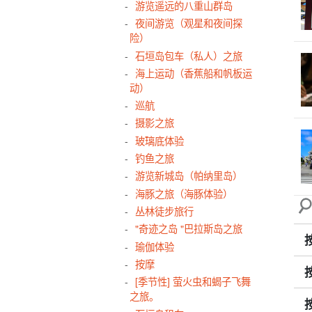
游览遥远的八重山群岛
夜间游览（观星和夜间探
险）
石垣岛包车（私人）之旅
海上运动（香蕉船和帆板运
动）
巡航
摄影之旅
玻璃底体验
钓鱼之旅
游览新城岛（帕纳里岛）
海豚之旅（海豚体验）
丛林徒步旅行
"奇迹之岛 "巴拉斯岛之旅
瑜伽体验
按摩
[季节性] 萤火虫和蝎子飞舞
之旅。