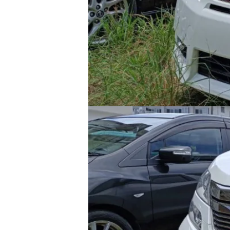
1
/
6
車両タイプを選択
全ての車両
未定