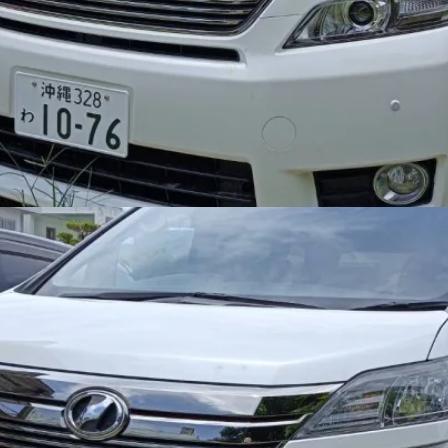
4.8
(
口コミ9件
)
プランの特徴
参考スケジュール
内容
直近で