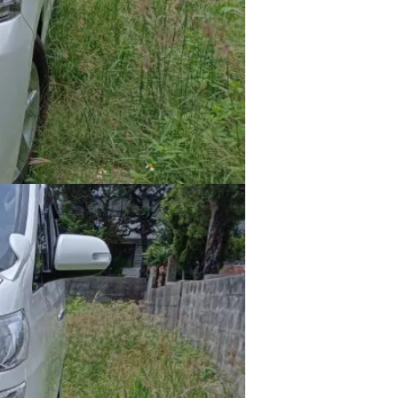
24時間：
14,000
円
48時間：28,000円
72時間：42,000円
と詳細
関連プラン
10
人が検討しています。
残りわずか△
会員登録不要
予約・空き状況を見る