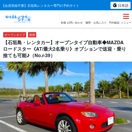
日本語
【会員登録不要】石垣島レンタカー専門の予約サイト
各種 お問い合わせ
履歴・お気に入り
予約確認
メニュー
オープンタイプ
禁煙
【石垣島・レンタカー】オープンタイプ自動車◆MAZDA
ロードスター《AT/最大2名乗り》オプションで送迎・乗り
捨ても可能♪（No.r-39）