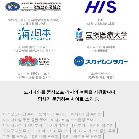
일반사단법인 전국여행업협회(ANTA)
HIS
〈여행업협회 가맹〉
〈대형 여행사와 제휴〉
바다와 일본 프로젝트
다카라즈카 의과대학
〈내각부와 일본재단이 추진〉
〈산학협력〉
오키나와 SDGs 파트너
스카이 렌터카
〈SDGs 보급 활동 실시〉
〈렌터카 사업 제휴〉
오키나와를 중심으로 각지의 여행을 지원합니다
당사가 운영하는 사이트 소개
이리오모테 섬 투어
오하마 섬 투어즈
이시가키섬 투어즈
이시가키섬 푸른 동굴 투어
이시가키섬 스노클링 투어
이시가키섬 다이빙 투어
이시가키섬 렌터카 투어
환상의 섬 투어
요나구니섬 투어즈
미야코지마 투어즈
미야코지마 스노클링 투어
펌킨 홀 투어스
오키나와 투어즈
오키나와 얀바루 투어즈