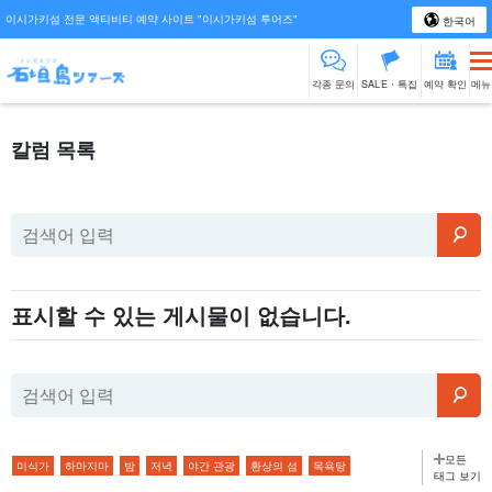
이시가키섬 전문 액티비티 예약 사이트 "이시가키섬 투어즈"
한국어
각종 문의
SALE・특집
예약 확인
메뉴
칼럼 목록
표시할 수 있는 게시물이 없습니다.
모든
미식가
하마지마
밤
저녁
야간 관광
환상의 섬
목욕탕
태그 보기