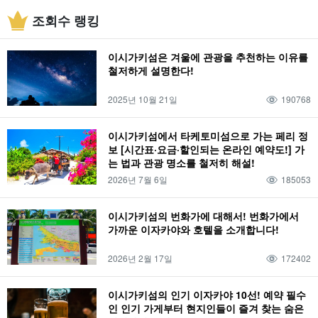
유부도 관광
2박 3일
오시는 길
특산품・기념품
카누
생물
일몰
조회수 랭킹
야간 액티비티
바라스 섬
번화가
바다거북
여행
가는 방법
바다
나이트 투어
비
아사히
야경
산호
도심지
야에야마 히메보타르
이시가키섬은 겨울에 관광을 추천하는 이유를
캠핑
인기 투어
강
해양 스포츠
선셋
선라이즈
12월
산호초
철저하게 설명한다!
미사키초
이시가키섬
BBQ
환상의 섬 하마지마
산
낚시
절경
2025년 10월 21일
190768
일출
이른 아침
식물
이자카야
파나리섬
아웃도어
버기 체험
정글
돌고래 체험
별이 빛나는 하늘
2월
아침
연공서열
술집
전망대
이시가키섬에서 타케토미섬으로 가는 페리 정
보 [시간표·요금·할인되는 온라인 예약도!] 가
페리
외딴섬
글래스 보트
별이 빛나는 밤하늘 투어
2월
모닝
기온
는 법과 관광 명소를 철저히 해설!
호텔
해변
물고기
봄
트레킹
이시가키섬의 해양 스포츠
3월
2026년 7월 6일
185053
이리오모테 섬
기후
저녁 식사
모델 코스
슈퍼
여름
수제 체험
졸업여행
4월
다케토미지마
복장
저녁 식사
3박 4일
편의점
가을
이시가키섬의 번화가에 대해서! 번화가에서
가까운 이자카야와 호텔을 소개합니다!
반딧불이
어린이 동반
5월
유부도
소지품
점심 식사
가와히라만
종유동
겨울
사가리바나
어린이
6월
하토마 섬
온도
점심 식사
2026년 2월 17일
172402
푸른 동굴
이리오모테 섬 종유동
나홀로 여행
드라이브
0세
7월
오하마 섬
날씨
물소
이시가키섬의 다리
사비치 종유동
단체 여행
이시가키섬의 인기 이자카야 10선! 예약 필수
인 인기 가게부터 현지인들이 즐겨 찾는 숨은
랭킹
1세
8월
요나구니시마
온천
물소차
태풍
미야코지마