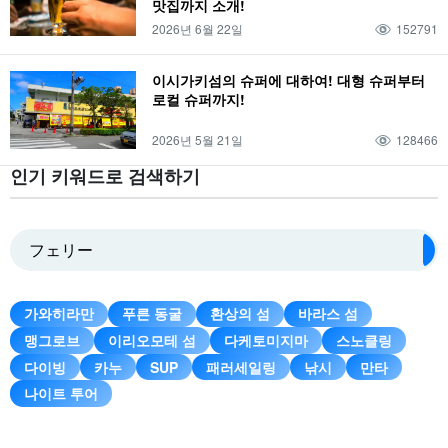
맛집까지 소개!
SUP
요약
2세
9월
하테로마 섬
대욕장
물소차 관광
장마
2026년 6월 22일
152791
한 바퀴
관광
스노클링
관광명소
3세
10월
신조지마
사우나
이시가키섬의 슈퍼에 대하여! 대형 슈퍼부터
버팔로 투어
스노클링
드라이브 코스
액티비티
다이빙
커플
4세
로컬 슈퍼까지!
11월
쿠로시마
천연 온천
다케토미지마 관광
1박 2일
공항
2026년 5월 21일
128466
인기 키워드로 검색하기
가와히라만
푸른 동굴
환상의 섬
바라스 섬
맹그로브
이리오모테 섬
다케토미지마
스노클링
다이빙
카누
SUP
패러세일링
낚시
만타
나이트 투어