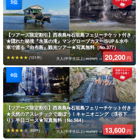
【ツアーズ限定割引】西表島⇆石垣島フェリーチケット付き
★隠れた秘境『水落の滝』マングローブカヌー/SUP＆水牛
車で渡る『由布島』観光ツアー★写真無料（No.377）
20,200
(101件)
円
大人(中学生以上)
→
24,370円
【ツアーズ限定割引】西表島⇆石垣島フェリーチケット付き
★天然のアスレチックで遊ぼう！キャニオニング（渓谷下
り）半日コース★写真無料（No.564）
13,600
(88件)
円
大人(中学生以上)
→
15,270円