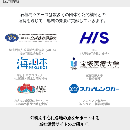
採用情報
石垣島ツアーズは数多くの団体や公的機関との
連携を通じて、地域の発展に貢献していきます。
一般社団法人 全国旅行業協会（ANTA）
HIS
〈旅行業協会加盟〉
〈大手旅行会社と提携〉
海と日本プロジェクト
宝塚医療大学
〈内閣府と日本財団が推進〉
〈産学連携〉
おきなわSDGsパートナー
スカイレンタカー
〈SDGsの普及活動を実施〉
〈レンタカー事業の提携〉
沖縄を中心に各地の旅をサポートする
当社運営サイトのご紹介