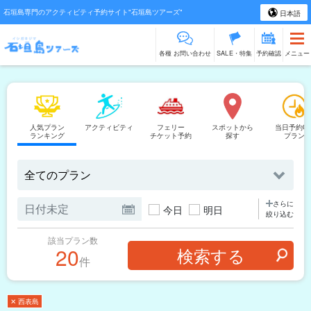
石垣島専門のアクティビティ予約サイト"石垣島ツアーズ"
日本語
各種 お問い合わせ
SALE・特集
予約確認
メニュー
人気プラン
アクティビティ
フェリー
スポットから
当日予約O
ランキング
チケット予約
探す
プラン
さらに
今日
明日
絞り込む
該当プラン数
20
件
✕ 西表島