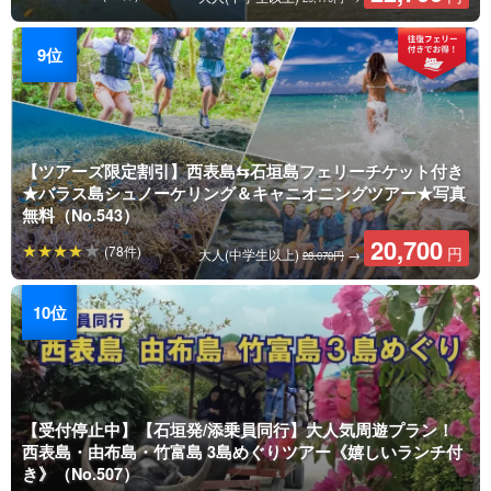
【ツアーズ限定割引】西表島⇆石垣島フェリーチケット付き
★バラス島シュノーケリング＆キャニオニングツアー★写真
無料（No.543）
20,700
(78件)
円
大人(中学生以上)
→
28,070円
【受付停止中】【石垣発/添乗員同行】大人気周遊プラン！
西表島・由布島・竹富島 3島めぐりツアー《嬉しいランチ付
き》（No.507）