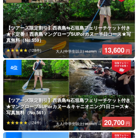
【ツアーズ限定割引】西表島⇆石垣島フェリーチケット付き
★ド定番！西表島マングローブSUPorカヌー半日コース★写
真無料（No.559）
13,600
(128件)
円
大人(中学生以上)
→
15,270円
【ツアーズ限定割引】西表島⇆石垣島フェリーチケット付き
★マングローブSUPorカヌー＆キャニオニング1日コース★
写真無料（No.561）
20,700
(124件)
円
大人(中学生以上)
→
28,070円