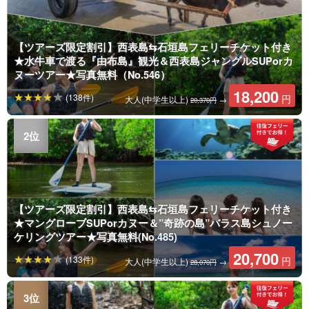
【ツアーズ限定割引】西表島⇆石垣島フェリーチケット付き
★水牛車で渡る『由布島』観光＆西表島ジャングルSUPorカ
ヌーツアー★写真無料（No.546）
18,200
(138件)
円
大人(中学生以上)
→
20,370円
【ツアーズ限定割引】西表島⇆石垣島フェリーチケット付き
★マングローブSUPorカヌー＆”奇跡の島”バラス島シュノー
ケリングツアー★写真無料(No.485)
20,700
(133件)
円
大人(中学生以上)
→
28,070円