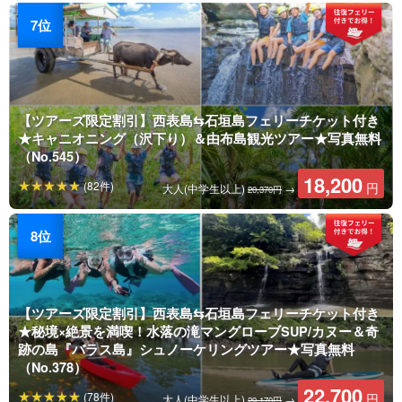
【ツアーズ限定割引】西表島⇆石垣島フェリーチケット付き
★キャニオニング（沢下り）＆由布島観光ツアー★写真無料
（No.545）
18,200
(82件)
円
大人(中学生以上)
→
20,370円
【ツアーズ限定割引】西表島⇆石垣島フェリーチケット付き
★秘境×絶景を満喫！水落の滝マングローブSUP/カヌー＆奇
跡の島『バラス島』シュノーケリングツアー★写真無料
（No.378）
22,700
(78件)
円
大人(中学生以上)
→
29,170円